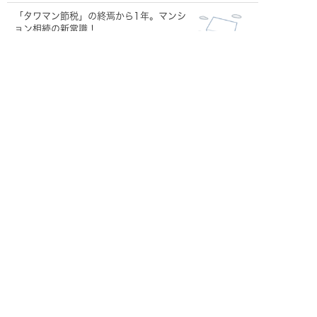
「タワマン節税」の終焉から1年。マンシ
ョン相続の新常識！
相続で家族を困らせない！今すぐ始める
「財産の棚卸し」
遺言を「動かす」主役！遺言執行者って
何をする人？
【うちの子は大丈夫？】大切なペット
の「もしも」に備える！飼い主が今すぐ
できること