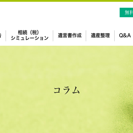
無
相続（税）
告
遺言書作成
遺産整理
Q&A
シミュレーション
コラム