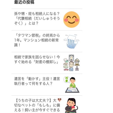
最近の投稿
孫や甥・姪も相続人になる？
「代襲相続（だいしゅうそう
ぞく）」とは？
「タワマン節税」の終焉から
1年。マンション相続の新常
識！
相続で家族を困らせない！今
すぐ始める「財産の棚卸し」
遺言を「動かす」主役！遺言
執行者って何をする人？
【うちの子は大丈夫？】大
切なペットの「もしも」に備
える！飼い主が今すぐできる