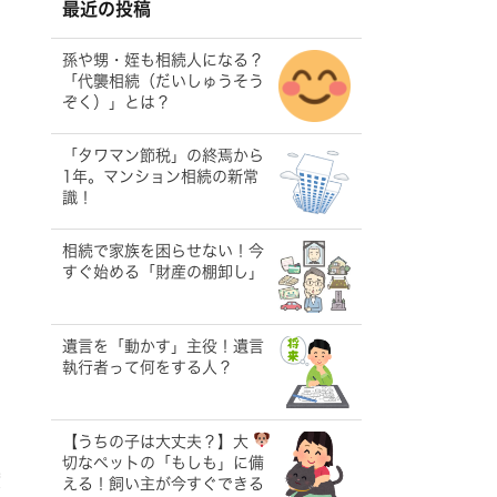
最近の投稿
孫や甥・姪も相続人になる？
「代襲相続（だいしゅうそう
ぞく）」とは？
「タワマン節税」の終焉から
1年。マンション相続の新常
識！
相続で家族を困らせない！今
すぐ始める「財産の棚卸し」
遺言を「動かす」主役！遺言
執行者って何をする人？
【うちの子は大丈夫？】大
切なペットの「もしも」に備
度
える！飼い主が今すぐできる