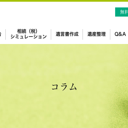
無
相続（税）
告
遺言書作成
遺産整理
Q&A
シミュレーション
コラム