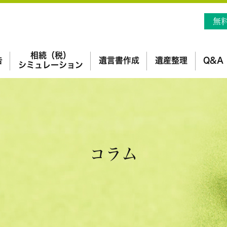
無
相続（税）
告
遺言書作成
遺産整理
Q&A
シミュレーション
コラム