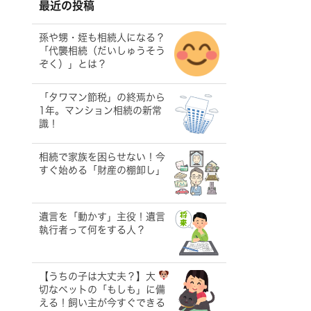
最近の投稿
孫や甥・姪も相続人になる？
「代襲相続（だいしゅうそう
ぞく）」とは？
「タワマン節税」の終焉から
1年。マンション相続の新常
識！
相続で家族を困らせない！今
すぐ始める「財産の棚卸し」
遺言を「動かす」主役！遺言
執行者って何をする人？
【うちの子は大丈夫？】大
切なペットの「もしも」に備
える！飼い主が今すぐできる