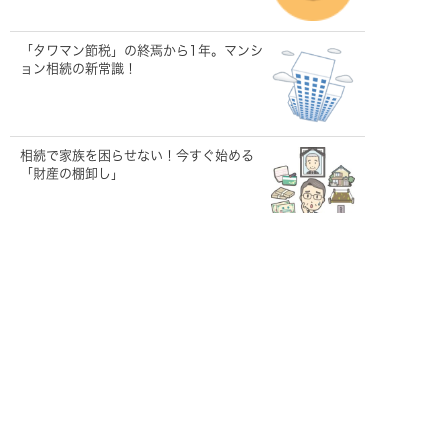
「タワマン節税」の終焉から1年。マンシ
ョン相続の新常識！
相続で家族を困らせない！今すぐ始める
「財産の棚卸し」
遺言を「動かす」主役！遺言執行者って
何をする人？
【うちの子は大丈夫？】大切なペット
の「もしも」に備える！飼い主が今すぐ
できること